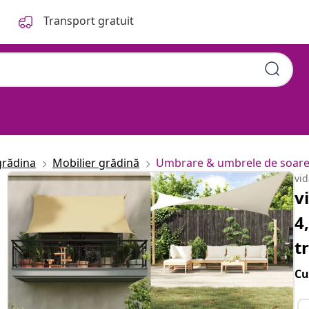
Transport gratuit
grădina
Mobilier grădină
Umbrare & umbrele de soar
vi
v
4
t
Cu