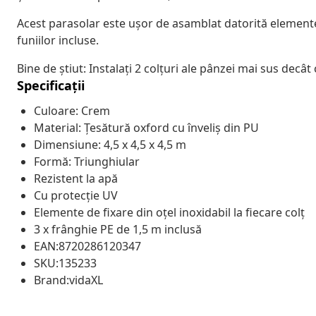
Acest parasolar este ușor de asamblat datorită elementelo
funiilor incluse.
Bine de știut: Instalați 2 colțuri ale pânzei mai sus decât
Specificații
Culoare: Crem
Material: Țesătură oxford cu înveliș din PU
Dimensiune: 4,5 x 4,5 x 4,5 m
Formă: Triunghiular
Rezistent la apă
Cu protecție UV
Elemente de fixare din oțel inoxidabil la fiecare colț
3 x frânghie PE de 1,5 m inclusă
EAN:8720286120347
SKU:135233
Brand:vidaXL