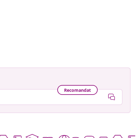
ankay
ă
Recomandat