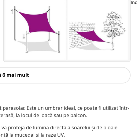
Inc
u
ă 6 mai mult
 parasolar. Este un umbrar ideal, ce poate fi utilizat într-
 terasă, la locul de joacă sau pe balcon.
 va proteja de lumina directă a soarelui și de ploaie.
ență la mucegai și la raze UV.