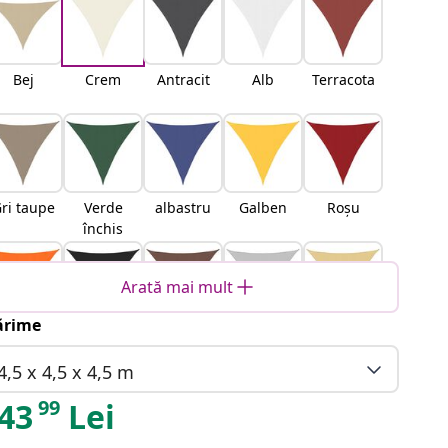
Bej
Crem
Antracit
Alb
Terracota
ri taupe
Verde
albastru
Galben
Roșu
închis
Arată mai mult
rime
Portocali
Negru
Maro
Gri
Nisipiu
u
deschis
4,5 x 4,5 x 4,5 m
99
43
Lei