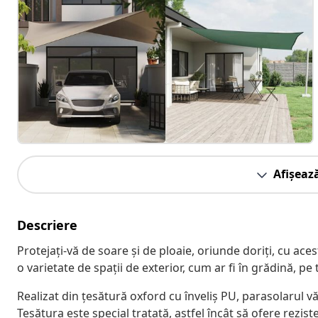
Afișeaz
Descriere
Protejați-vă de soare și de ploaie, oriunde doriți, cu acest
o varietate de spații de exterior, cum ar fi în grădină, pe
Realizat din țesătură oxford cu înveliș PU, parasolarul vă
Țesătura este special tratată, astfel încât să ofere rezist