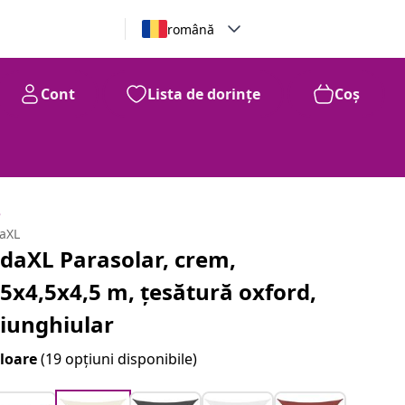
română
Cont
Lista de dorințe
Coș
e
daXL
idaXL Parasolar, crem,
,5x4,5x4,5 m, țesătură oxford,
riunghiular
loare
(19 opțiuni disponibile)