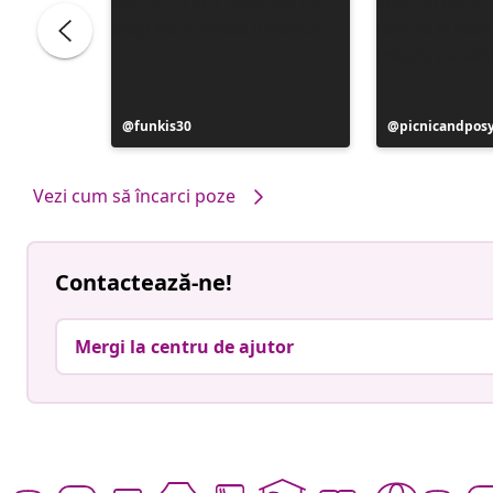
Postare
funkis30
Postare
picnicandpos
publicată
publicată
de
de
Vezi cum să încarci poze
Contactează-ne!
Mergi la centru de ajutor