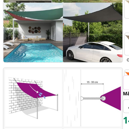
G
Mă
1