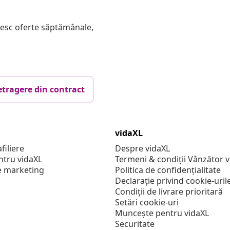
mesc oferte săptămânale,
etragere din contract
vidaXL
filiere
Despre vidaXL
ntru vidaXL
Termeni & condiții Vânzător 
e marketing
Politica de confidențialitate
Declarație privind cookie-uril
Condiții de livrare prioritară
Setări cookie-uri
Muncește pentru vidaXL
Securitate