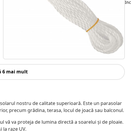
Inc
u
ă 6 mai mult
rasolarul nostru de calitate superioară. Este un parasolar
terior, precum grădina, terasa, locul de joacă sau balconul.
rul vă va proteja de lumina directă a soarelui și de ploaie.
i la raze UV.