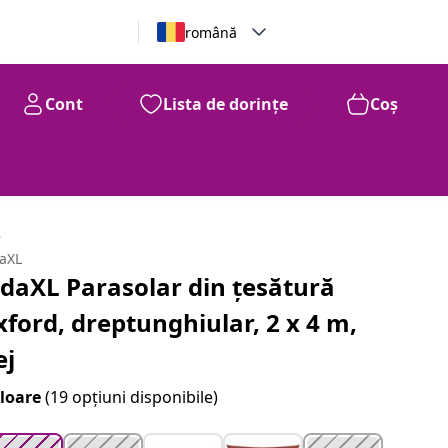
română
Cont
Lista de dorințe
Coș
99
181
Lei
e
daXL
idaXL Parasolar din țesătură
xford, dreptunghiular, 2 x 4 m,
ej
loare
(19 opțiuni disponibile)