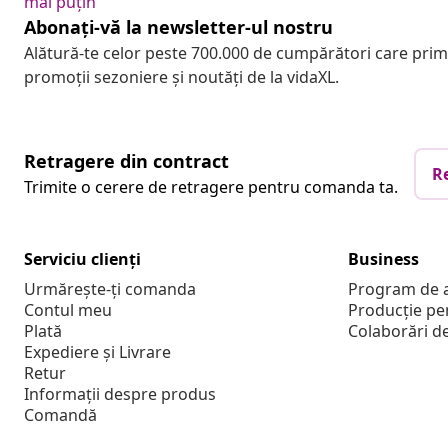
mai puțin
Abonați-vă la newsletter-ul nostru
Alătură-te celor peste 700.000 de cumpărători care pri
promoții sezoniere și noutăți de la vidaXL.
Retragere din contract
R
Trimite o cerere de retragere pentru comanda ta.
Serviciu clienți
Business
Urmărește-ți comanda
Program de a
Contul meu
Producție pe
Plată
Colaborări d
Expediere și Livrare
Retur
Informații despre produs
Comandă