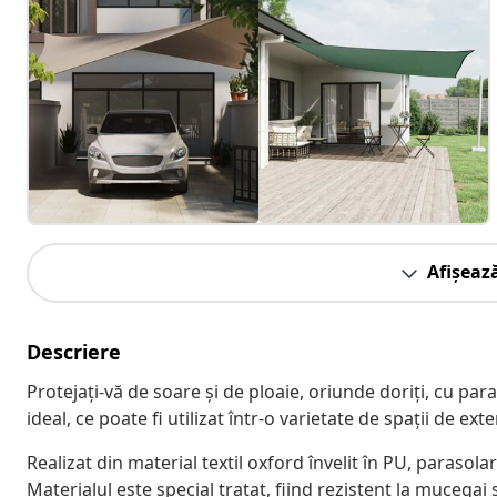
Afișeaz
Descriere
Protejați-vă de soare și de ploaie, oriunde doriți, cu pa
ideal, ce poate fi utilizat într-o varietate de spații de ex
Realizat din material textil oxford învelit în PU, parasola
Materialul este special tratat, fiind rezistent la mucegai ș