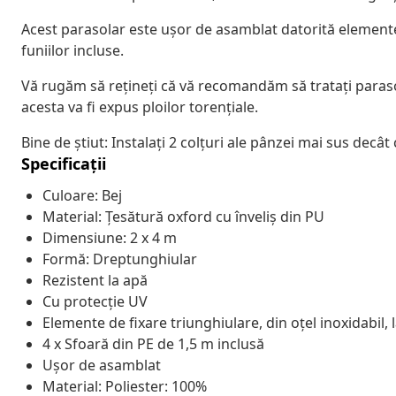
Acest parasolar este ușor de asamblat datorită elementelo
funiilor incluse.
Vă rugăm să rețineți că vă recomandăm să tratați parasol
acesta va fi expus ploilor torențiale.
Bine de știut: Instalați 2 colțuri ale pânzei mai sus decât
Specificații
Culoare: Bej
Material: Țesătură oxford cu înveliș din PU
Dimensiune: 2 x 4 m
Formă: Dreptunghiular
Rezistent la apă
Cu protecție UV
Elemente de fixare triunghiulare, din oțel inoxidabil, l
4 x Sfoară din PE de 1,5 m inclusă
Ușor de asamblat
Material: Poliester: 100%