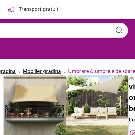
Transport gratuit
tunghiular, 2 x 4 m, bej
grădina
Mobilier grădină
Umbrare & umbrele de soar
vi
v
o
b
Cu