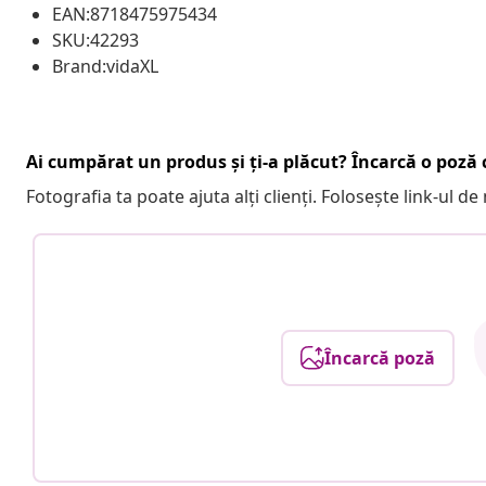
EAN:8718475975434
SKU:42293
Brand:vidaXL
Ai cumpărat un produs și ți-a plăcut? Încarcă o poză c
Fotografia ta poate ajuta alți clienți. Folosește link-ul d
Încarcă poză