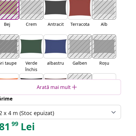
Bej
Crem
Antracit
Terracota
Alb
ri taupe
Verde
albastru
Galben
Roșu
închis
Arată mai mult
rime
Portocali
Negru
Maro
Gri
Nisipiu
u
deschis
2 x 4 m (Stoc epuizat)
99
81
Lei