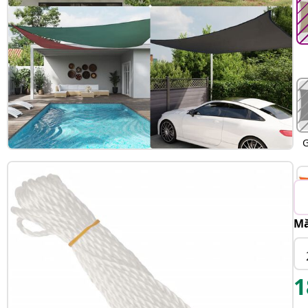
G
Mă
1