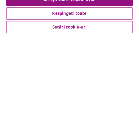
vidaXL
Respingeți toate
Setări cookie-uri
Descoperă mai multe
© 2008-2026 vidaXL www.vidaxl.ro este pagina de internet a
vidaXL Marketplace Europe B.V.