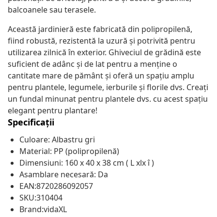
balcoanele sau terasele.
Această jardinieră este fabricată din polipropilenă,
fiind robustă, rezistentă la uzură și potrivită pentru
utilizarea zilnică în exterior. Ghiveciul de grădină este
suficient de adânc și de lat pentru a menține o
cantitate mare de pământ și oferă un spațiu amplu
pentru plantele, legumele, ierburile și florile dvs. Creați
un fundal minunat pentru plantele dvs. cu acest spațiu
elegant pentru plantare!
Specificații
Culoare: Albastru gri
Material: PP (polipropilenă)
Dimensiuni: 160 x 40 x 38 cm ( L xlx î )
Asamblare necesară: Da
EAN:8720286092057
SKU:310404
Brand:vidaXL