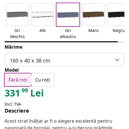
Gri
Alb
Gri
Maro
Negru
deschis
albastru
Mărime
160 x 40 x 38 cm
Model
Fără roți
Cu roți
99
331
Lei
Incl. TVA
Descriere
Acest strat înălțat ar fi o alegere excelentă pentru
pasionații de bricolaj, pentru a-și decora grădinile,