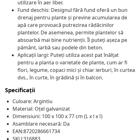
utilizare în aer liber.
Fund deschis: Designul fără fund oferă un bun
drenaj pentru plante și previne acumularea de
apă care provoacă putrezirea rădăcinilor
plantelor. De asemenea, permite plantelor să
absoarbă mai bine nutrienții. Îl puteți așeza pe
pământ, iarbă sau podele din beton.
Aplicații largi: Puteți utiliza acest pat înălțat
pentru a planta o varietate de plante, cum ar fi
flori, legume, copaci mici și chiar ierburi, în curtea
dvs., în curte, în grădină și în balcon.
Specificații
Culoare: Argintiu
Material: Oțel galvanizat
Dimensiuni: 100 x 100 x 77 cm (L x l x î)
Asamblare necesară: Da
EAN:8720286661734
SKU:316883