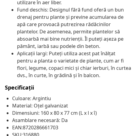
utilizare în aer liber.
Fund deschis: Designul fără fund oferă un bun
drenaj pentru plante și previne acumularea de
apă care provoacă putrezirea rădăcinilor
plantelor. De asemenea, permite plantelor să
absoarbă mai bine nutrienții. Îl puteți așeza pe
pământ, iarbă sau podele din beton.
Aplicații largi: Puteți utiliza acest pat înălțat
pentru a planta o varietate de plante, cum ar fi
flori, legume, copaci mici și chiar ierburi, în curtea
dvs., în curte, în grădină și în balcon.
Specificații
Culoare: Argintiu
Material: Oțel galvanizat
Dimensiuni: 160 x 80 x 77 cm (L x l x î)
Asamblare necesară: Da
EAN:8720286661703
SKU:316880