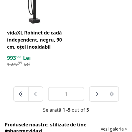
vidaXL Robinet de cadă
independent, negru, 90
cm, oțel inoxidabil
993
Lei
99
99
1,379
Lei
Se arată
1 -5
out of
5
Produsele noastre, stilizate de tine
Vezi galeria >
#sharemevidaxl