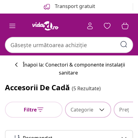
Anterior
Următor
Transport gratuit
Înapoi la: Conectori & componente instalații
sanitare
Accesorii De Cadă
(5 Rezultate)
Filtre
Categorie
Preț
Recomandat