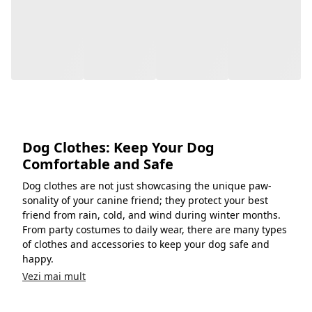
Postare
aleandro.daris
Postare
lucie_liebt
publicată
publicată
de
de
Dog Clothes: Keep Your Dog
Comfortable and Safe
Dog clothes are not just showcasing the unique paw-
sonality of your canine friend; they protect your best
friend from rain, cold, and wind during winter months.
From party costumes to daily wear, there are many types
of clothes and accessories to keep your dog safe and
happy.
Vezi mai mult