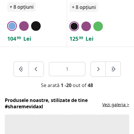
+
8
opțiuni
+
8
opțiuni
104
Lei
125
Lei
99
99
Se arată
1 -20
out of
48
Produsele noastre, stilizate de tine
Vezi galeria >
#sharemevidaxl