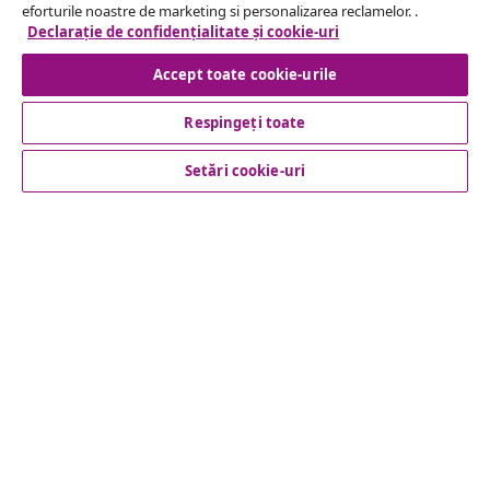
eforturile noastre de marketing si personalizarea reclamelor. .
Declarație de confidențialitate și cookie-uri
Serviciu clienți
Accept toate cookie-urile
Business
Respingeți toate
vidaXL
Setări cookie-uri
Descoperă mai multe