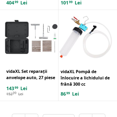
404
Lei
101
Lei
99
99
vidaXL Set reparații
vidaXL Pompă de
anvelope auto, 27 piese
înlocuire a lichidului de
frână 300 cc
143
Lei
99
86
Lei
99
99
152
Lei