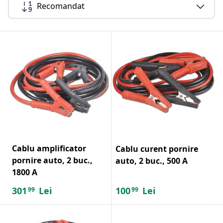
Recomandat
Cablu amplificator
Cablu curent pornire
pornire auto, 2 buc.,
auto, 2 buc., 500 A
1800 A
301
Lei
100
Lei
99
99