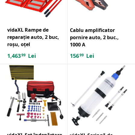
vidaXL Rampe de
Cablu amplificator
reparație auto, 2 buc,
pornire auto, 2 buc.,
roșu, oțel
1000 A
1,463
Lei
156
Lei
99
99
vidaXL Set îndepărtare