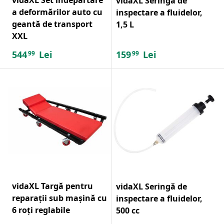
vidaXL Seringă de
a deformărilor auto cu
inspectare a fluidelor,
geantă de transport
1,5 L
XXL
544
Lei
159
Lei
99
99
vidaXL Targă pentru
vidaXL Seringă de
reparații sub mașină cu
inspectare a fluidelor,
6 roți reglabile
500 cc